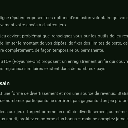
ligne réputés proposent des options d'exclusion volontaire qui vou
vement votre accès à d'autres jeux.
jeu devient problématique, renseignez-vous sur les outils de jeu re
 limiter le montant de vos dépôts, de fixer des limites de perte, de 
ure complètement, de façon temporaire ou permanente.
OP (Royaume-Uni) proposent un enregistrement unifié qui couvre 
mes régionaux similaires existent dans de nombreux pays.
sain
est une forme de divertissement et non une source de revenus. Stat
 de nombreux participants ne sortiront pas gagnants d'un jeu prolon
ées aux jeux d'argent comme un coût de divertissement, au même tit
ous sourit, profitez-en comme d'un bonus – mais ne comptez jamais 