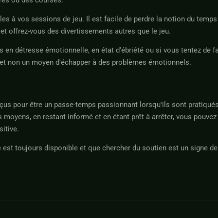
ures ou des courses.
les à vos sessions de jeu. Il est facile de perdre la notion du temps
et offrez-vous des divertissements autres que le jeu.
s en détresse émotionnelle, en état d'ébriété ou si vous tentez de fai
sir et non un moyen d'échapper à des problèmes émotionnels.
nçus pour être un passe-temps passionnant lorsqu'ils sont pratiqu
 moyens, en restant informé et en étant prêt à arrêter, vous pouvez 
itive.
e est toujours disponible et que chercher du soutien est un signe de