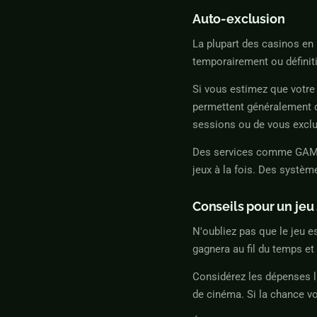
Auto-exclusion
La plupart des casinos en 
temporairement ou définiti
Si vous estimez que votre 
permettent généralement de
sessions ou de vous excl
Des services comme GAMST
jeux à la fois. Des systè
Conseils pour un jeu 
N'oubliez pas que le jeu 
gagnera au fil du temps et
Considérez les dépenses li
de cinéma. Si la chance v