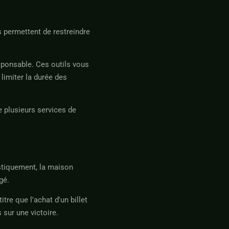
s permettent de restreindre
sponsable. Ces outils vous
limiter la durée des
plusieurs services de
istiquement, la maison
gé.
re que l'achat d'un billet
sur une victoire.