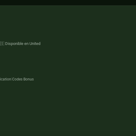
🇺🇸 Disponible en United
ication
Codes Bonus
|