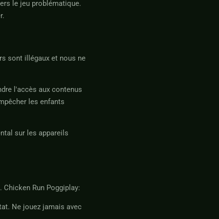
vers le jeu problématique.
r.
rs sont illégaux et nous ne
indre l'accès aux contenus
 empêcher les enfants
tal sur les appareils
e.
Chicken Run Poggiplay
:
tat. Ne jouez jamais avec