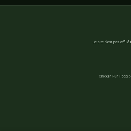
Ce site n'est pas affili
Chicken Run Poggip