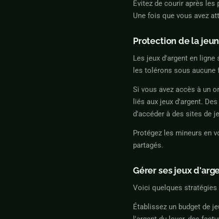
Évitez de courir après les
Une fois que vous avez atte
Protection de la jeu
Les jeux d'argent en ligne
les tolérons sous aucune 
Si vous avez accès à un or
liés aux jeux d'argent. De
d'accéder à des sites de je
Protégez les mineurs en vo
partagés.
Gérer ses jeux d'arg
Voici quelques stratégies u
Établissez un budget de je