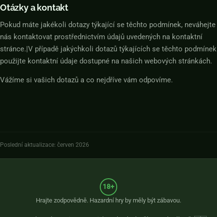
Otázky a kontakt
Pokud máte jakékoli dotazy týkající se těchto podmínek, neváhejte
nás kontaktovat prostřednictvím údajů uvedených na kontaktní
stránce.|V případě jakýchkoli dotazů týkajících se těchto podmínek
použijte kontaktní údaje dostupné na našich webových stránkách.
Vážíme si vašich dotazů a co nejdříve vám odpovíme.
Poslední aktualizace: červen 2026
18+
Hrajte zodpovědně. Hazardní hry by měly být zábavou.