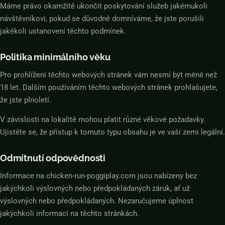
Máme právo okamžitě ukončit poskytování služeb jakémukoli
návštěvníkovi, pokud se důvodně domníváme, že jste porušili
jakékoli ustanovení těchto podmínek.
Politika minimálního věku
Pro prohlížení těchto webových stránek vám nesmí být méně než
18 let. Dalším používáním těchto webových stránek prohlašujete,
že jste plnoletí.
V závislosti na lokalitě mohou platit různé věkové požadavky.
Ujistěte se, že přístup k tomuto typu obsahu je ve vaší zemi legální.
Odmítnutí odpovědnosti
Informace na chicken-run-poggiplay.com jsou nabízeny bez
jakýchkoli výslovných nebo předpokládaných záruk, ať už
výslovných nebo předpokládaných. Nezaručujeme úplnost
jakýchkoli informací na těchto stránkách.