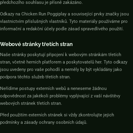
předchozího souhlasu je přísně zakázáno.
Odkazy na
Chicken Run Poggiplay
a související prvky značky jsou
vlastnictvím příslušných vlastníků. Tyto materiály používáme pro
informační a redakční účely podle zásad spravedlivého použití.
Webové stránky třetích stran
Naše stránky poskytují připojení k webovým stránkám třetích
stran, včetně herních platforem a poskytovatelů her. Tyto odkazy
jsou uvedeny pro vaše pohodlí a neměly by být vykládány jako
podpora těchto služeb třetích stran.
Neřídíme postupy externích webů a neneseme žádnou
odpovědnost za jakékoli problémy vyplývající z vaší návštěvy
webových stránek třetích stran.
Před použitím externích stránek si vždy zkontrolujte jejich
podmínky a zásady ochrany osobních údajů.