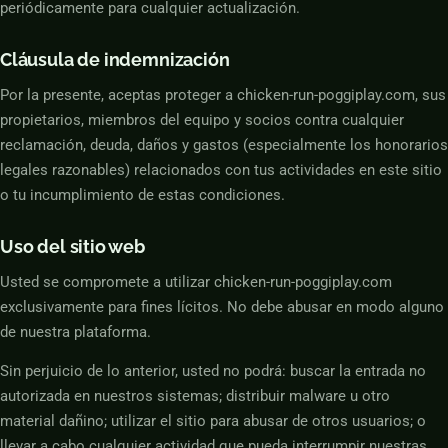
periódicamente para cualquier actualización.
Cláusula de indemnización
Por la presente, aceptas proteger a chicken-run-poggiplay.com, sus
propietarios, miembros del equipo y socios contra cualquier
reclamación, deuda, daños y gastos (especialmente los honorarios
legales razonables) relacionados con tus actividades en este sitio
o tu incumplimiento de estas condiciones.
Uso del sitio web
Usted se compromete a utilizar chicken-run-poggiplay.com
exclusivamente para fines lícitos. No debe abusar en modo alguno
de nuestra plataforma.
Sin perjuicio de lo anterior, usted no podrá: buscar la entrada no
autorizada en nuestros sistemas; distribuir malware u otro
material dañino; utilizar el sitio para abusar de otros usuarios; o
llevar a cabo cualquier actividad que pueda interrumpir nuestras