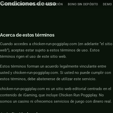
Condiciones de uso
Ir
CHICKEN RUN POGGIPLAY
APLICACIÓN
BONO SIN DEPÓSITO
DEMO
al
contenido
Acerca de estos términos
Cuando accedes a chicken-run-poggiplay.com (en adelante “el sitio
web”), aceptas estar sujeto a estos términos de uso. Estos
términos rigen el uso de este sitio web.
Estos términos forman un acuerdo legalmente vinculante entre
usted y chicken-run-poggiplay.com. Si usted no puede cumplir con
estos términos, debe abstenerse de utilizar este servicio.
chicken-run-poggiplay.com es un sitio web editorial centrado en el
contenido de iGaming, que incluye
Chicken Run Poggiplay
. No
somos un casino ni ofrecemos servicios de juego con dinero real.